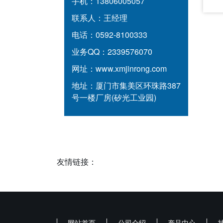
手机：
13806005057
联系人：
王经理
电话：
0592-8100333
业务QQ：
2339576070
网址：
www.xmjinrong.com
地址：
厦门市集美区环珠路387
号一楼厂房(矽光工业园)
友情链接：
网站首页
公司介绍
产品中心