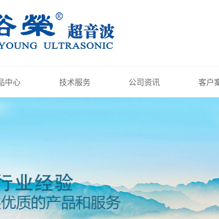
品中心
技术服务
公司资讯
客户