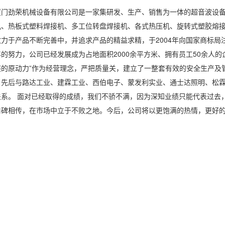
厦门劲荣机械设备有限公司是一家集研发、生产、销售为一体的超音波设
机、热板式塑料焊接机、多工位转盘焊接机、各式热压机、旋转式塑胶熔接
力于产品不断完善中，并追求产品的精益求精，于2004年向国家商标局注册
的努力，公司已经发展成为占地面积2000余平方米、拥有员工50余人
展的原动力”作为经营理念，严把质量关，建立了一整套有效的安全生产及
，先后与路达工业、建霖工业、西伯电子、蒙发利实业、通士达照明、松
关系。 面对已经取得的成绩，我们不骄不满，因为深知业绩只能代表过去
口碑相传，在市场中立于不败之地。今后，公司将以更饱满的热情，更好