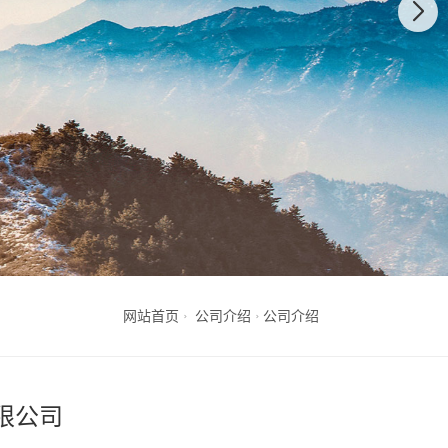
网站首页
公司介绍
公司介绍
限公司