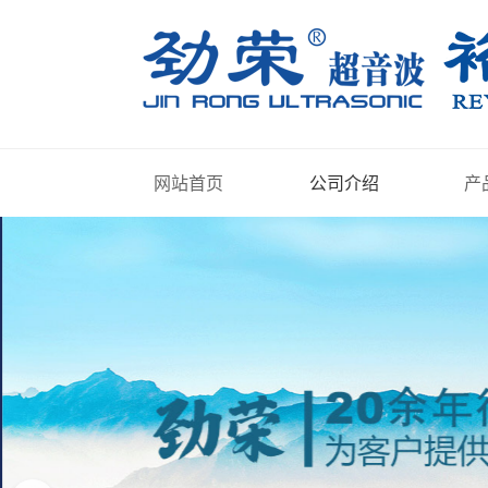
网站首页
公司介绍
产