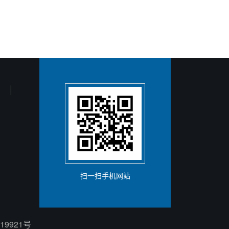
扫一扫手机网站
19921号