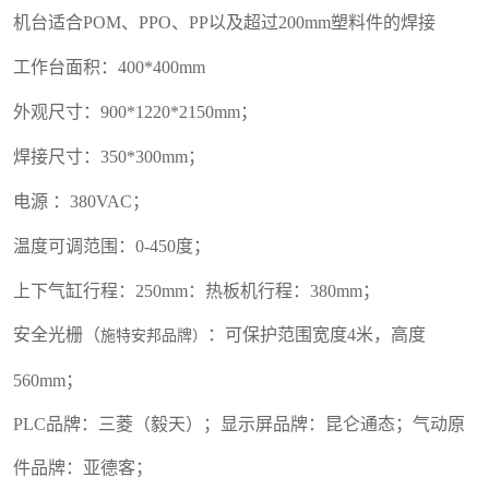
机台适合POM、PPO、PP以及超过200mm塑料件的焊接
工作台面积：400*400mm
外观尺寸：900*1220*2150mm；
焊接尺寸：350*300mm；
电源 ：380VAC；
温度可调范围：0-450度；
上下气缸行程：250mm：热板机行程：380mm；
安全光栅（
：可保护范围宽度4米，高度
施特安邦
品牌）
560mm；
PLC品牌：三菱（毅天）；显示屏品牌：昆仑通态；气动原
件品牌：亚德客；