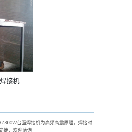
波焊接机
KHZ800W台面焊接机为高频高震原理，焊接时
简捷，欢迎洽询！