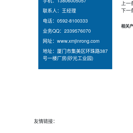
手机：
13806005057
上一
下一
联系人：
王经理
电话：
0592-8100333
相关
业务QQ：
2339576070
网址：
www.xmjinrong.com
地址：
厦门市集美区环珠路387
号一楼厂房(矽光工业园)
友情链接：