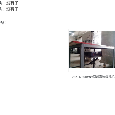
条：
没有了
条：
没有了
产品：
28KHZ800W台面超声波焊接机