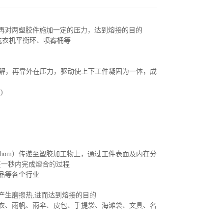
再对两塑胶件施加一定的压力，达到熔接的目的
洗衣机平衡环、喷雾桶等
解，再靠外在压力，驱动使上下工件凝固为一体，成
…
)
hom
）传递至塑胶加工物上，通过工件表面及内在分
在一秒内完成熔合的过程
品等各个行业
产生磨擦热
,
进而达到熔接的目的
衣、雨帆、雨伞、皮包、手提袋、海滩袋、文具、名