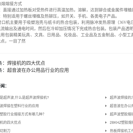
热熔熔接方式
理：直接通过加热板对受热件进行高温加热，溶解，达到铆合或金属件埋植
用：特别适用于螺丝埋植及热铆压，如开关、手机、各类电子产品。
封口机主要用于吸塑泡壳与纸卡的热合包装，利用脉冲发热原理（
36V
电
电流输出及通电时间，然后在冷却加压情况下完成热合包装。包装产品透
适用包装精美玩具、文具、日用品、化妆品、工业品及五金制品、小型工
优点，一目了然
条：
焊接机的四大优点
条：
超音波在办公用品行业的应用
新闻：
是超声波,什么是超声波焊接机?
超声波焊接的
波焊接在塑料行业的应用
超音波在办公
塑胶行业熔接方式有哪几种？
超声波塑胶熔
机的四大优点
28KHZ塑胶
切割刀
热板焊接机工