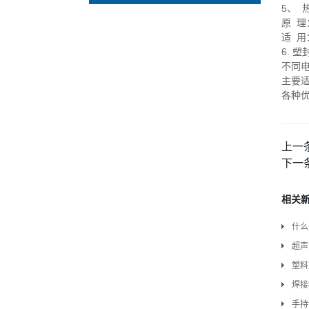
5
、 
原 
适 
6.
塑
不同
主要
各种
上一
下一
相关
什么
超声
塑料
焊接
手持