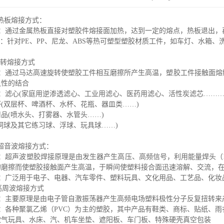
热板熔接方式：
理：通过金属热板直接对塑胶件熔接面加热，达到一定的熔点，热板退出，
用：针对
PE
、
PP
、尼龙、
ABS
等热可塑型塑胶材质工件，如车灯、水箱、
旋转熔接方式
理：通过马达高速旋转使塑胶工件相互磨擦所产生高温，塑胶工件接触面熔
久性的结合
：滤心
(
家庭用逆渗透滤心、工业用滤心、医药用滤心、活性炭滤芯……
杯
(
双层杯、啤酒杯、水杯、花瓶、器皿类……
)
用品
(
喷水头、打雾器、水管头……
)
洞球及其它练习球、浮球、玩具球……
)
超音波熔接方式：
理：超声波塑胶焊接原理是由发生器产生高压、高频信号，利用能量焊头（
的磨擦而使塑胶接触面产生高温，于瞬间使塑料接合面迅速溶解、交流，
用：广泛用于电子、电器、汽车零件、塑料玩具、文化用品、工艺品、化妆
高周波熔接方式
理：主要原理是由电子管自激振荡器产生高频电场塑料极性分子反复扭转来
用：各种聚氯乙烯（
PVC
）为主的塑胶，其中产品有鞋类、商标、贴纸、雨
吹气玩具、水床、汽、机车坐垫、遮阳板、车门板、特殊硬壳真空包装