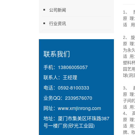
公司新闻
1
、 
原 
行业资讯
适 
2
、 
原 
为永
联系我们
适 用
塑料
手机：
13806005057
园艺
球
(
洞
联系人：
王经理
电话：
0592-8100333
3
、 
原 
业务QQ：
2339576070
子间
网址：
www.xmjinrong.com
适 
4
、 
地址：
厦门市集美区环珠路387
原 
号一楼厂房(矽光工业园)
适 
牌、