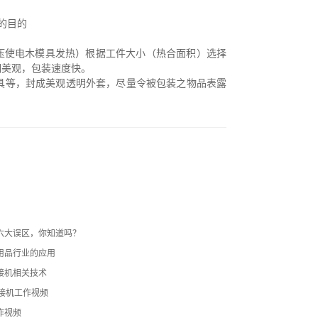
的目的
压使电木模具发热）根据工件大小（热合面积）选择
明美观，包装速度快。
具等，封成美观透明外套，尽量令被包装之物品表露
六大误区，你知道吗？
用品行业的应用
接机相关技术
熔接机工作视频
作视频