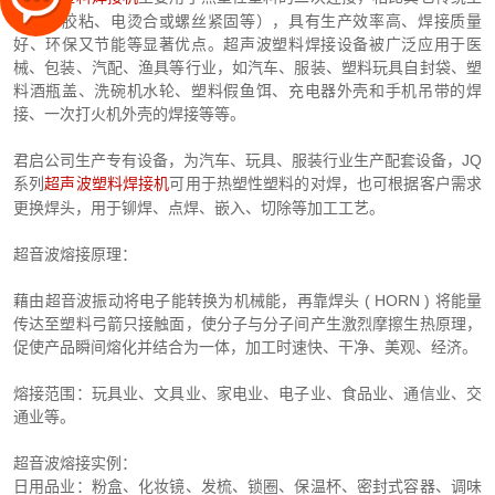
艺（如胶粘、电烫合或螺丝紧固等），具有生产效率高、焊接质量
好、环保又节能等显著优点。超声波塑料焊接设备被广泛应用于医
械、包装、汽配、渔具等行业，如汽车、服装、塑料玩具自封袋、塑
料酒瓶盖、洗碗机水轮、塑料假鱼饵、充电器外壳和手机吊带的焊
接、一次打火机外壳的焊接等等。
君启公司生产专有设备，为汽车、玩具、服装行业生产配套设备，JQ
超声波塑料焊接机
系列
可用于热塑性塑料的对焊，也可根据客户需求
更换焊头，用于铆焊、点焊、嵌入、切除等加工工艺。
超音波熔接原理：
藉由超音波振动将电子能转换为机械能，再靠焊头 ( HORN ) 将能量
传达至塑料弓箭只接触面，使分子与分子间产生激烈摩擦生热原理，
促使产品瞬间熔化并结合为一体，加工时速快、干净、美观、经济。
熔接范围：玩具业、文具业、家电业、电子业、食品业、通信业、交
通业等。
超音波熔接实例：
日用品业：粉盒、化妆镜、发梳、锁圈、保温杯、密封式容器、调味