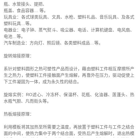
瓶、水管接头、提把、
瓶盖、食品容器… 等。
玩具业：各式球类玩具、文具、水枪、塑料礼品、音乐玩具、及各式
塑料玩具…等。
电器业：电子钟、蒸气熨斗、吸尘器、电话、计算机键盘、电风扇、
电池…等。
汽车制造业：方向灯、照后镜、各类塑料成品…等。
旋转熔接原理：
系针对塑料圆形之热可塑性产品而设计，藉由塑料工件相互摩擦所产
生之热力，使塑料工件接触面产生熔解，再靠外在压力，驱动促使上
下工件凝固为一体，成为永久性的结合。
旋熔实例
：RO滤心、冷冻杯、保温杯、花瓶、化油器、莲蓬头、热
水瓶气胆、凡而街头等。
热板熔接原理：
利用模板将其加热至所需要之温度，再放置于塑料工件与工件之结合
面的中间，使热力集中于两个结合面，受热后产生熔解时，退出热模